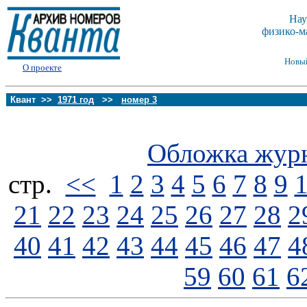
Нау
физико-м
Новы
О проекте
Квант >>
1971 год
>>
номер 3
Обложка жур
стp.
<<
1
2
3
4
5
6
7
8
9
21
22
23
24
25
26
27
28
2
40
41
42
43
44
45
46
47
4
59
60
61
6