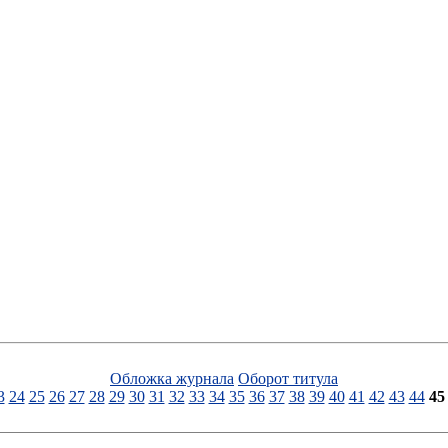
Обложка журнала
Оборот титула
3
24
25
26
27
28
29
30
31
32
33
34
35
36
37
38
39
40
41
42
43
44
45