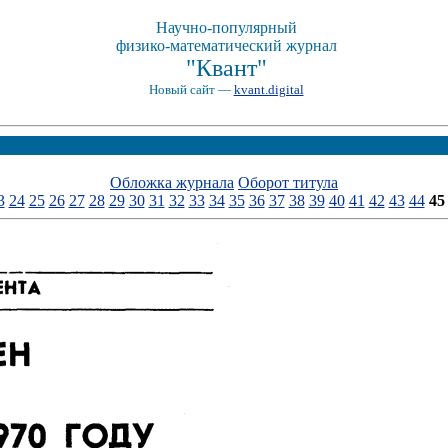
Научно-популярный
физико-математический журнал
"Квант"
Новый сайт —
kvant.digital
Обложка журнала
Оборот титула
3
24
25
26
27
28
29
30
31
32
33
34
35
36
37
38
39
40
41
42
43
44
45