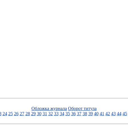
Обложка журнала
Оборот титула
3
24
25
26
27
28
29
30
31
32
33
34
35
36
37
38
39
40
41
42
43
44
45