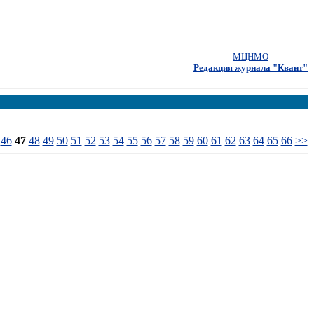
МЦНМО
Редакция журнала "Квант"
46
47
48
49
50
51
52
53
54
55
56
57
58
59
60
61
62
63
64
65
66
>>