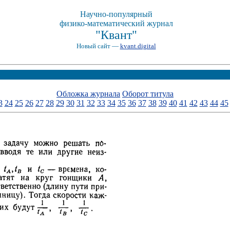
Научно-популярный
физико-математический журнал
"Квант"
Новый сайт —
kvant.digital
Обложка журнала
Оборот титула
3
24
25
26
27
28
29
30
31
32
33
34
35
36
37
38
39
40
41
42
43
44
45