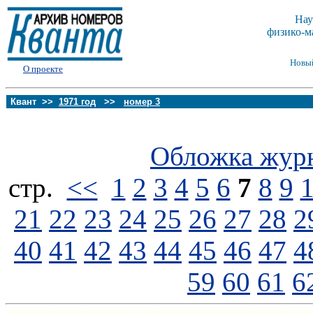
Нау
физико-м
Новы
О проекте
Квант >>
1971 год
>>
номер 3
Обложка жур
стp.
<<
1
2
3
4
5
6
7
8
9
21
22
23
24
25
26
27
28
2
40
41
42
43
44
45
46
47
4
59
60
61
6