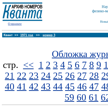
Нау
физико-м
Новы
О проекте
Квант >>
1971 год
>>
номер 3
Обложка жур
стp.
<<
1
2
3
4
5
6
7
8
9
21
22
23
24
25
26
27
28
2
40
41
42
43
44
45
46
47
4
59
60
61
6