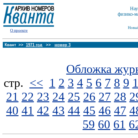
Нау
физико-м
Новы
О проекте
Квант >>
1971 год
>>
номер 3
Обложка жур
стp.
<<
1
2
3
4
5
6
7
8
9
21
22
23
24
25
26
27
28
2
40
41
42
43
44
45
46
47
4
59
60
61
6