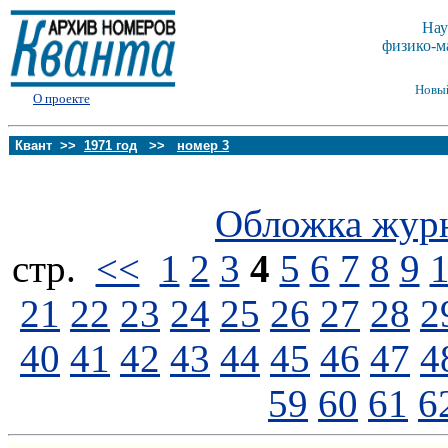
Нау
физико-м
Новы
О проекте
Квант >>
1971 год
>>
номер 3
Обложка жур
стp.
<<
1
2
3
4
5
6
7
8
9
21
22
23
24
25
26
27
28
2
40
41
42
43
44
45
46
47
4
59
60
61
6