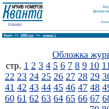
Нау
физико-м
Новы
О проекте
Квант >>
1989 год
>>
номер 1
Обложка жур
стp.
1
2
3
4
5
6
7
8
9
10
1
22
23
24
25
26
27
28
29
3
41
42
43
44
45
46
47
48
4
60
61
62
63
64
65
66
67
6