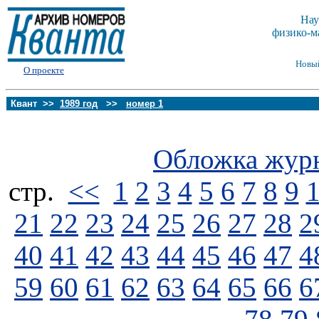
Нау
физико-м
Новы
О проекте
Квант >>
1989 год
>>
номер 1
Обложка жур
стp.
<<
1
2
3
4
5
6
7
8
9
21
22
23
24
25
26
27
28
2
40
41
42
43
44
45
46
47
4
59
60
61
62
63
64
65
66
6