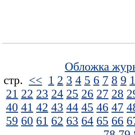
Обложка жур
стp.
<<
1
2
3
4
5
6
7
8
9
21
22
23
24
25
26
27
28
2
40
41
42
43
44
45
46
47
4
59
60
61
62
63
64
65
66
6
78
79