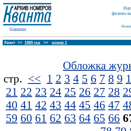
Нау
физико-м
Новы
О проекте
Квант >>
1989 год
>>
номер 1
Обложка жур
стp.
<<
1
2
3
4
5
6
7
8
9
21
22
23
24
25
26
27
28
2
40
41
42
43
44
45
46
47
4
59
60
61
62
63
64
65
66
6