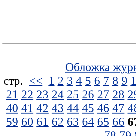
Обложка жур
стp.
<<
1
2
3
4
5
6
7
8
9
21
22
23
24
25
26
27
28
2
40
41
42
43
44
45
46
47
4
59
60
61
62
63
64
65
66
6
78
79