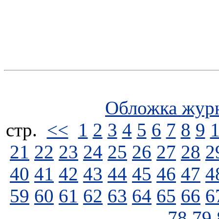
Обложка жур
стp.
<<
1
2
3
4
5
6
7
8
9
21
22
23
24
25
26
27
28
2
40
41
42
43
44
45
46
47
4
59
60
61
62
63
64
65
66
6
78
79