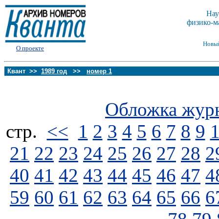
Нау
физико-м
Новы
О проекте
Квант >>
1989 год
>>
номер 1
Обложка жур
стp.
<<
1
2
3
4
5
6
7
8
9
21
22
23
24
25
26
27
28
2
40
41
42
43
44
45
46
47
4
59
60
61
62
63
64
65
66
6