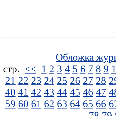
Обложка жур
стp.
<<
1
2
3
4
5
6
7
8
9
21
22
23
24
25
26
27
28
2
40
41
42
43
44
45
46
47
4
59
60
61
62
63
64
65
66
6
78
79