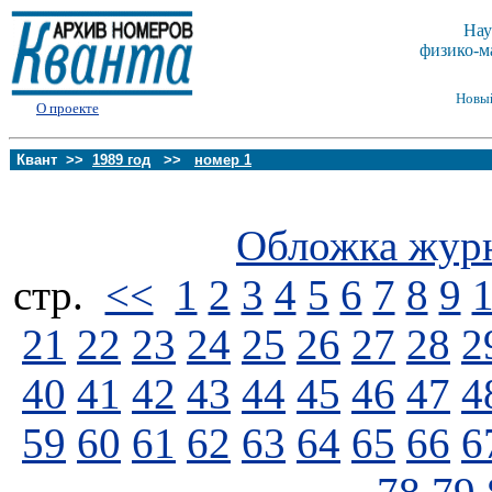
Нау
физико-м
Новы
О проекте
Квант >>
1989 год
>>
номер 1
Обложка жур
стp.
<<
1
2
3
4
5
6
7
8
9
21
22
23
24
25
26
27
28
2
40
41
42
43
44
45
46
47
4
59
60
61
62
63
64
65
66
6