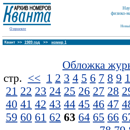
Нау
физико-м
Новы
О проекте
Квант >>
1989 год
>>
номер 1
Обложка жур
стp.
<<
1
2
3
4
5
6
7
8
9
21
22
23
24
25
26
27
28
2
40
41
42
43
44
45
46
47
4
59
60
61
62
63
64
65
66
6