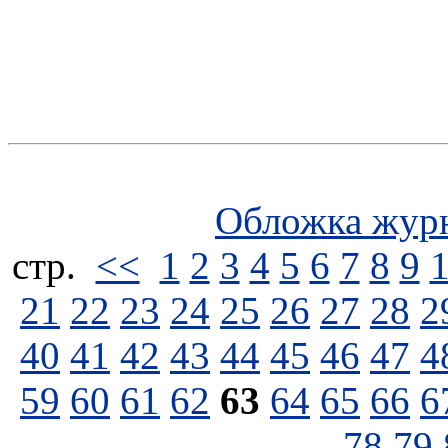
Обложка жур
стp.
<<
1
2
3
4
5
6
7
8
9
21
22
23
24
25
26
27
28
2
40
41
42
43
44
45
46
47
4
59
60
61
62
63
64
65
66
6
78
79