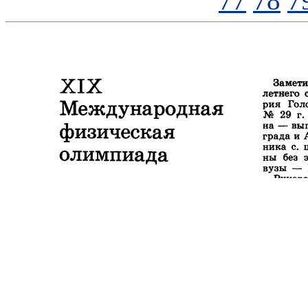
77
78
7