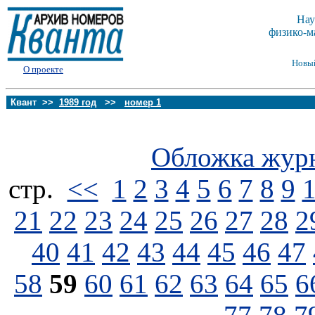
Нау
физико-м
Новы
О проекте
Квант >>
1989 год
>>
номер 1
Обложка жур
стp.
<<
1
2
3
4
5
6
7
8
9
21
22
23
24
25
26
27
28
2
40
41
42
43
44
45
46
47
58
59
60
61
62
63
64
65
6