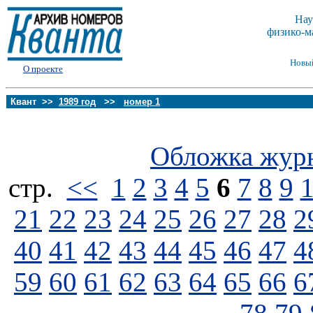
Нау
физико-м
Новы
О проекте
Квант >>
1989 год
>>
номер 1
Обложка жур
стp.
<<
1
2
3
4
5
6
7
8
9
21
22
23
24
25
26
27
28
2
40
41
42
43
44
45
46
47
4
59
60
61
62
63
64
65
66
6