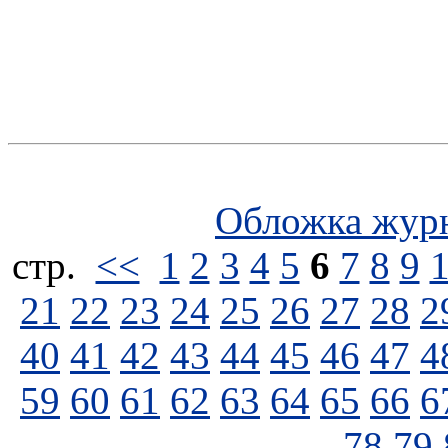
Обложка жур
стp.
<<
1
2
3
4
5
6
7
8
9
21
22
23
24
25
26
27
28
2
40
41
42
43
44
45
46
47
4
59
60
61
62
63
64
65
66
6
78
79