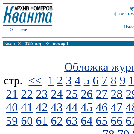
Нау
физико-м
Новы
О проекте
Квант >>
1989 год
>>
номер 1
Обложка жур
стp.
<<
1
2
3
4
5
6
7
8
9
21
22
23
24
25
26
27
28
2
40
41
42
43
44
45
46
47
4
59
60
61
62
63
64
65
66
6