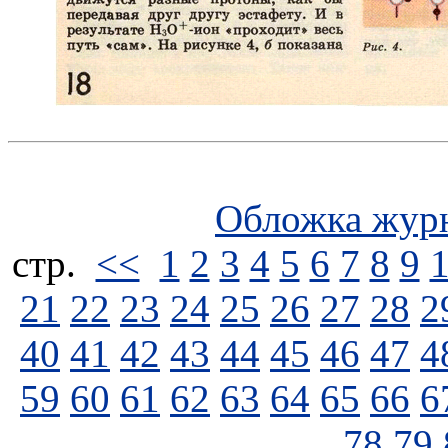
Обложка жур
стp.
<<
1
2
3
4
5
6
7
8
9
21
22
23
24
25
26
27
28
2
40
41
42
43
44
45
46
47
4
59
60
61
62
63
64
65
66
6
78
79