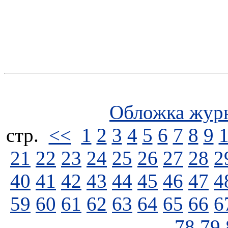
Обложка жур
стp.
<<
1
2
3
4
5
6
7
8
9
21
22
23
24
25
26
27
28
2
40
41
42
43
44
45
46
47
4
59
60
61
62
63
64
65
66
6
78
79