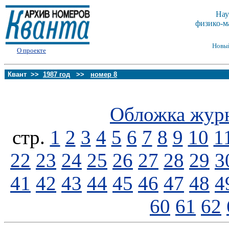
Нау
физико-м
Новы
О проекте
Квант >>
1987 год
>>
номер 8
Обложка жур
стp.
1
2
3
4
5
6
7
8
9
10
1
22
23
24
25
26
27
28
29
3
41
42
43
44
45
46
47
48
4
60
61
62