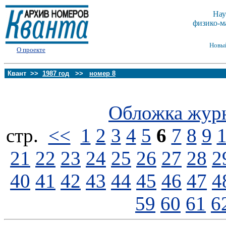
Нау
физико-м
Новы
О проекте
Квант >>
1987 год
>>
номер 8
Обложка жур
стp.
<<
1
2
3
4
5
6
7
8
9
21
22
23
24
25
26
27
28
2
40
41
42
43
44
45
46
47
4
59
60
61
6