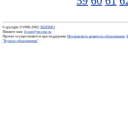
59
60
61
6
Copyright ©1996-2002
МЦНМО
Пишите нам:
kvant@mccme.ru
Проект осуществляется при поддержке
Московского комитета образования
,
"Курьер образования"