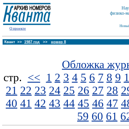
Нау
физико-м
Новы
О проекте
Квант >>
1987 год
>>
номер 8
Обложка жур
стp.
<<
1
2
3
4
5
6
7
8
9
21
22
23
24
25
26
27
28
2
40
41
42
43
44
45
46
47
4
59
60
61
6