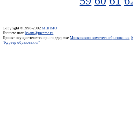
59
60
61
6
Copyright ©1996-2002
МЦНМО
Пишите нам:
kvant@mccme.ru
Проект осуществляется при поддержке
Московского комитета образования
,
"Курьер образования"