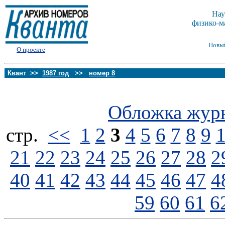
Нау
физико-м
Новы
О проекте
Квант >>
1987 год
>>
номер 8
Обложка жур
стp.
<<
1
2
3
4
5
6
7
8
9
21
22
23
24
25
26
27
28
2
40
41
42
43
44
45
46
47
4
59
60
61
6