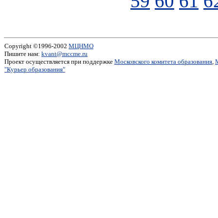
59
60
61
6
Copyright ©1996-2002
МЦНМО
Пишите нам:
kvant@mccme.ru
Проект осуществляется при поддержке
Московского комитета образования
,
"Курьер образования"