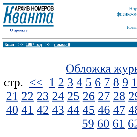
Нау
физико-м
Новы
О проекте
Квант >>
1987 год
>>
номер 8
Обложка жур
стp.
<<
1
2
3
4
5
6
7
8
9
21
22
23
24
25
26
27
28
2
40
41
42
43
44
45
46
47
4
59
60
61
6