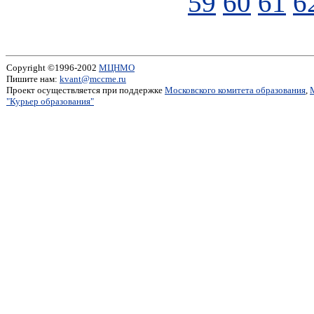
59
60
61
6
Copyright ©1996-2002
МЦНМО
Пишите нам:
kvant@mccme.ru
Проект осуществляется при поддержке
Московского комитета образования
,
"Курьер образования"