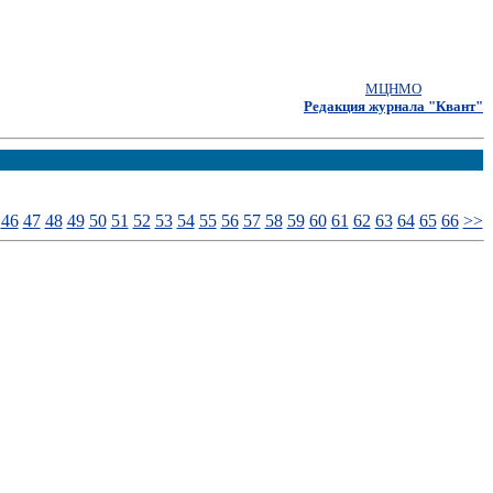
МЦНМО
Редакция журнала "Квант"
46
47
48
49
50
51
52
53
54
55
56
57
58
59
60
61
62
63
64
65
66
>>