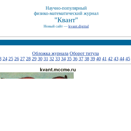
Научно-популярный
физико-математический журнал
"Квант"
Новый сайт —
kvant.digital
Обложка журнала
Оборот титула
3
24
25
26
27
28
29
30
31
32
33
34
35
36
37
38
39
40
41
42
43
44
45