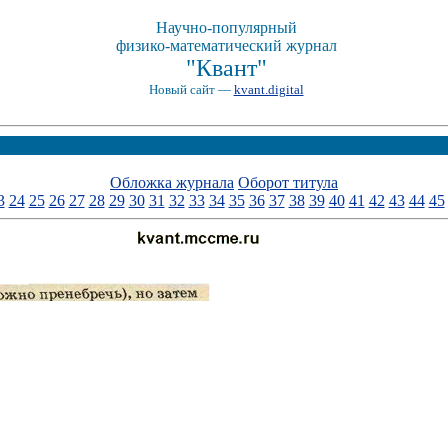
Научно-популярный
физико-математический журнал
"Квант"
Новый сайт —
kvant.digital
Обложка журнала
Оборот титула
3
24
25
26
27
28
29
30
31
32
33
34
35
36
37
38
39
40
41
42
43
44
45