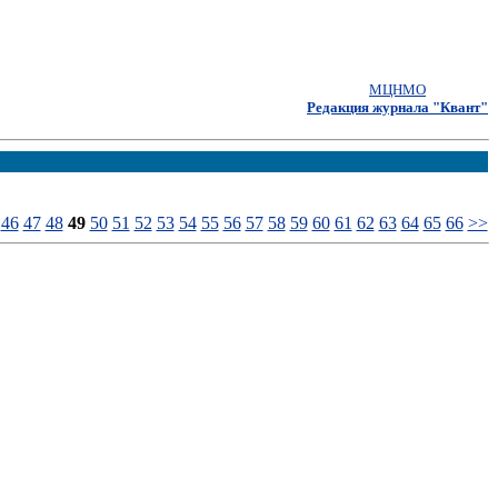
МЦНМО
Редакция журнала "Квант"
46
47
48
49
50
51
52
53
54
55
56
57
58
59
60
61
62
63
64
65
66
>>