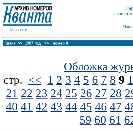
Нау
физико-м
Новы
О проекте
Квант >>
1987 год
>>
номер 8
Обложка жур
стp.
<<
1
2
3
4
5
6
7
8
9
21
22
23
24
25
26
27
28
2
40
41
42
43
44
45
46
47
4
59
60
61
6