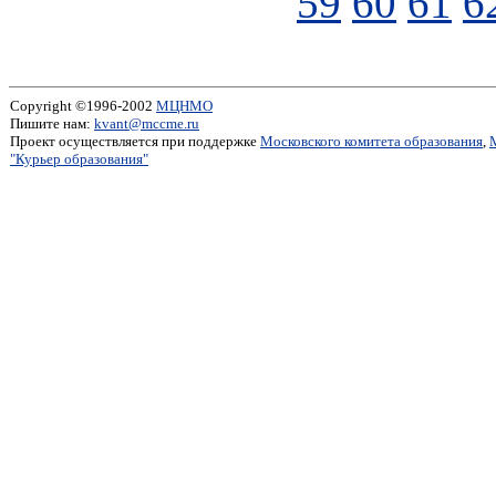
59
60
61
6
Copyright ©1996-2002
МЦНМО
Пишите нам:
kvant@mccme.ru
Проект осуществляется при поддержке
Московского комитета образования
,
"Курьер образования"