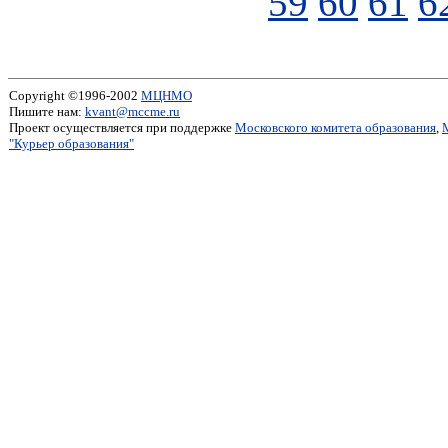
59
60
61
6
Copyright ©1996-2002
МЦНМО
Пишите нам:
kvant@mccme.ru
Проект осуществляется при поддержке
Московского комитета образования
,
"Курьер образования"