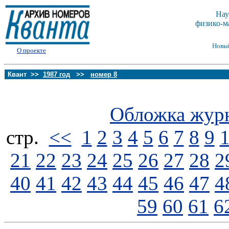
Нау
физико-м
Новы
О проекте
Квант >>
1987 год
>>
номер 8
Обложка жур
стp.
<<
1
2
3
4
5
6
7
8
9
21
22
23
24
25
26
27
28
2
40
41
42
43
44
45
46
47
4
59
60
61
6