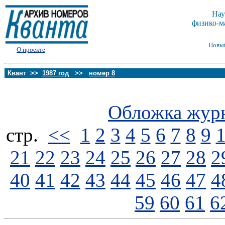
Нау
физико-м
Новы
О проекте
Квант >>
1987 год
>>
номер 8
Обложка жур
стp.
<<
1
2
3
4
5
6
7
8
9
21
22
23
24
25
26
27
28
2
40
41
42
43
44
45
46
47
4
59
60
61
6