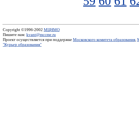
59
60
61
6
Copyright ©1996-2002
МЦНМО
Пишите нам:
kvant@mccme.ru
Проект осуществляется при поддержке
Московского комитета образования
,
"Курьер образования"