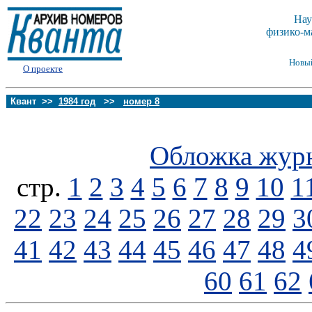
Нау
физико-м
Новы
О проекте
Квант >>
1984 год
>>
номер 8
Обложка жур
стp.
1
2
3
4
5
6
7
8
9
10
1
22
23
24
25
26
27
28
29
3
41
42
43
44
45
46
47
48
4
60
61
62