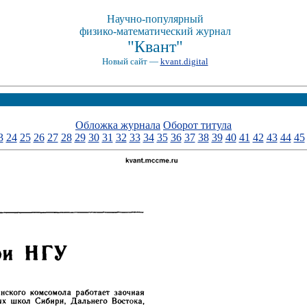
Научно-популярный
физико-математический журнал
"Квант"
Новый сайт —
kvant.digital
Обложка журнала
Оборот титула
3
24
25
26
27
28
29
30
31
32
33
34
35
36
37
38
39
40
41
42
43
44
45