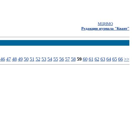
МЦНМО
Редакция журнала "Квант"
46
47
48
49
50
51
52
53
54
55
56
57
58
59
60
61
62
63
64
65
66
>>