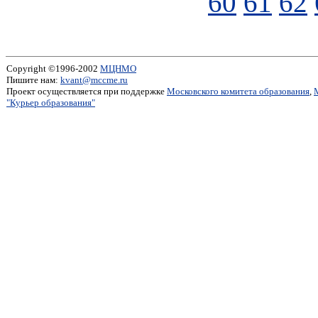
60
61
62
Copyright ©1996-2002
МЦНМО
Пишите нам:
kvant@mccme.ru
Проект осуществляется при поддержке
Московского комитета образования
,
"Курьер образования"