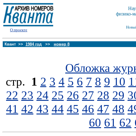
Нау
физико-м
Новы
О проекте
Квант >>
1984 год
>>
номер 8
Обложка жур
стp.
1
2
3
4
5
6
7
8
9
10
1
22
23
24
25
26
27
28
29
3
41
42
43
44
45
46
47
48
4
60
61
62