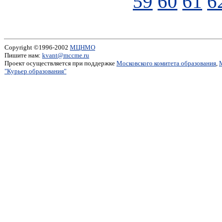
59
60
61
6
Copyright ©1996-2002
МЦНМО
Пишите нам:
kvant@mccme.ru
Проект осуществляется при поддержке
Московского комитета образования
,
"Курьер образования"