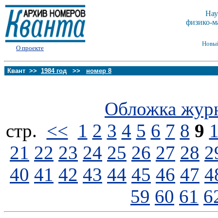
Нау
физико-м
Новы
О проекте
Квант >>
1984 год
>>
номер 8
Обложка жур
стp.
<<
1
2
3
4
5
6
7
8
9
21
22
23
24
25
26
27
28
2
40
41
42
43
44
45
46
47
4
59
60
61
6