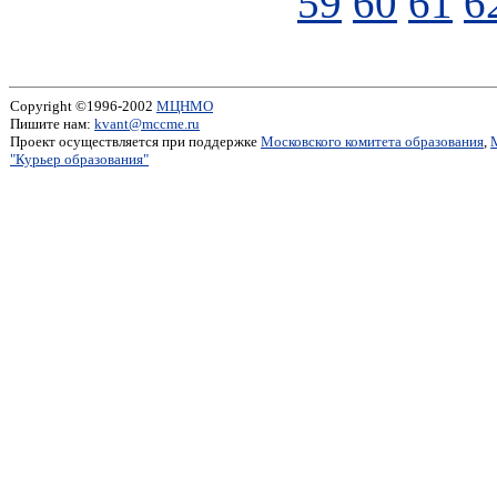
59
60
61
6
Copyright ©1996-2002
МЦНМО
Пишите нам:
kvant@mccme.ru
Проект осуществляется при поддержке
Московского комитета образования
,
"Курьер образования"