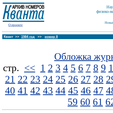
Нау
физико-м
Новы
О проекте
Квант >>
1984 год
>>
номер 8
Обложка жур
стp.
<<
1
2
3
4
5
6
7
8
9
21
22
23
24
25
26
27
28
2
40
41
42
43
44
45
46
47
4
59
60
61
6