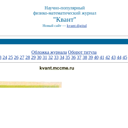
Научно-популярный
физико-математический журнал
"Квант"
Новый сайт —
kvant.digital
Обложка журнала
Оборот титула
3
24
25
26
27
28
29
30
31
32
33
34
35
36
37
38
39
40
41
42
43
44
45