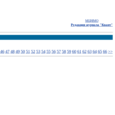
МЦНМО
Редакция журнала "Квант"
46
47
48
49
50
51
52
53
54
55
56
57
58
59
60
61
62
63
64
65
66
>>