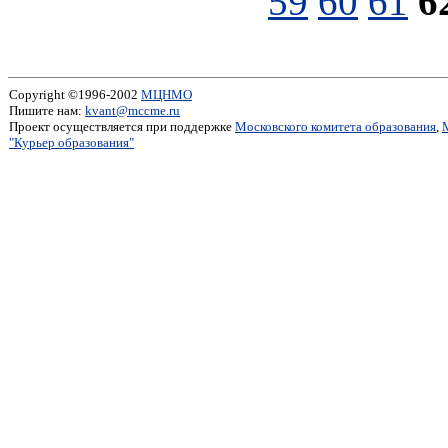
59
60
61
6
Copyright ©1996-2002
МЦНМО
Пишите нам:
kvant@mccme.ru
Проект осуществляется при поддержке
Московского комитета образования
,
"Курьер образования"