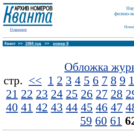
Нау
физико-м
Новы
О проекте
Квант >>
1984 год
>>
номер 8
Обложка жур
стp.
<<
1
2
3
4
5
6
7
8
9
21
22
23
24
25
26
27
28
2
40
41
42
43
44
45
46
47
4
59
60
61
6