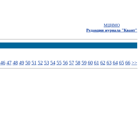
МЦНМО
Редакция журнала "Квант"
46
47
48
49
50
51
52
53
54
55
56
57
58
59
60
61
62
63
64
65
66
>>