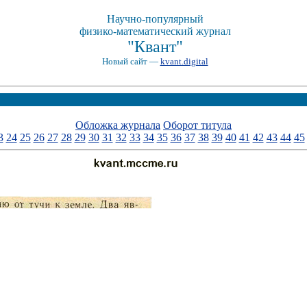
Научно-популярный
физико-математический журнал
"Квант"
Новый сайт —
kvant.digital
Обложка журнала
Оборот титула
3
24
25
26
27
28
29
30
31
32
33
34
35
36
37
38
39
40
41
42
43
44
45