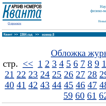
Нау
физико-м
Новы
О проекте
Квант >>
1984 год
>>
номер 8
Обложка жур
стp.
<<
1
2
3
4
5
6
7
8
9
21
22
23
24
25
26
27
28
2
40
41
42
43
44
45
46
47
4
59
60
61
6