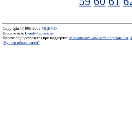
59
60
61
6
Copyright ©1996-2002
МЦНМО
Пишите нам:
kvant@mccme.ru
Проект осуществляется при поддержке
Московского комитета образования
,
"Курьер образования"