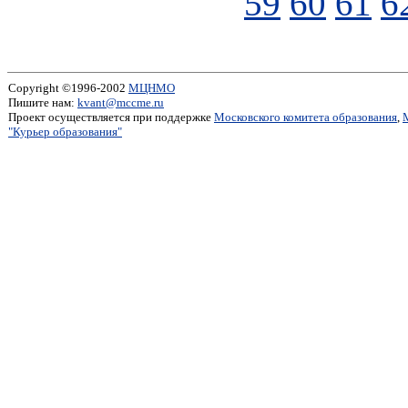
59
60
61
6
Copyright ©1996-2002
МЦНМО
Пишите нам:
kvant@mccme.ru
Проект осуществляется при поддержке
Московского комитета образования
,
"Курьер образования"