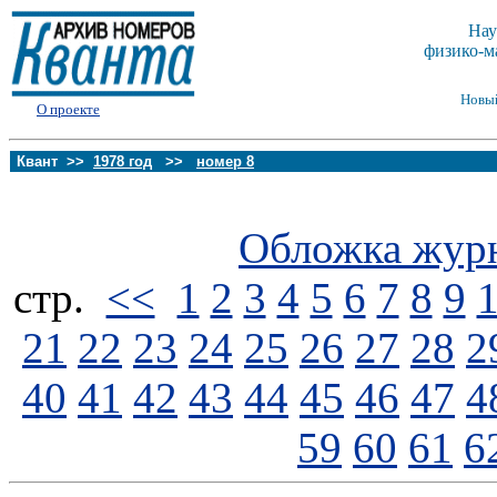
Нау
физико-м
Новы
О проекте
Квант >>
1978 год
>>
номер 8
Обложка жур
стp.
<<
1
2
3
4
5
6
7
8
9
21
22
23
24
25
26
27
28
2
40
41
42
43
44
45
46
47
4
59
60
61
6