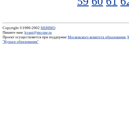
59
60
61
6
Copyright ©1996-2002
МЦНМО
Пишите нам:
kvant@mccme.ru
Проект осуществляется при поддержке
Московского комитета образования
,
"Курьер образования"