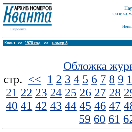
Нау
физико-м
Новы
О проекте
Квант >>
1978 год
>>
номер 8
Обложка жур
стp.
<<
1
2
3
4
5
6
7
8
9
21
22
23
24
25
26
27
28
2
40
41
42
43
44
45
46
47
4
59
60
61
6