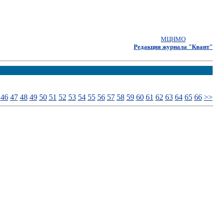
МЦНМО
Редакция журнала "Квант"
46
47
48
49
50
51
52
53
54
55
56
57
58
59
60
61
62
63
64
65
66
>>