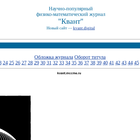
Научно-популярный
физико-математический журнал
"Квант"
Новый сайт —
kvant.digital
Обложка журнала
Оборот титула
3
24
25
26
27
28
29
30
31
32
33
34
35
36
37
38
39
40
41
42
43
44
45