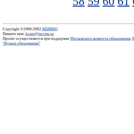
58
59
60
61
Copyright ©1996-2002
МЦНМО
Пишите нам:
kvant@mccme.ru
Проект осуществляется при поддержке
Московского комитета образования
,
"Курьер образования"