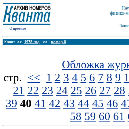
Нау
физико-м
Новы
О проекте
Квант >>
1978 год
>>
номер 8
Обложка жур
стp.
<<
1
2
3
4
5
6
7
8
9
21
22
23
24
25
26
27
28
39
40
41
42
43
44
45
46
4
58
59
60
61