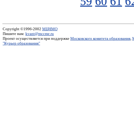
59
60
61
6
Copyright ©1996-2002
МЦНМО
Пишите нам:
kvant@mccme.ru
Проект осуществляется при поддержке
Московского комитета образования
,
"Курьер образования"