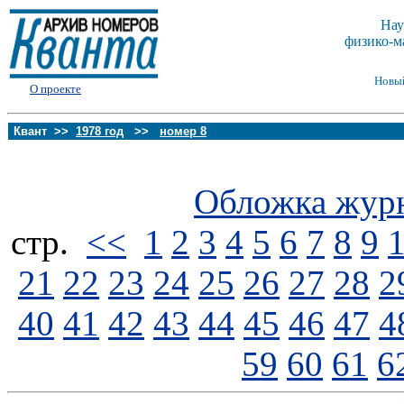
Нау
физико-м
Новы
О проекте
Квант >>
1978 год
>>
номер 8
Обложка жур
стp.
<<
1
2
3
4
5
6
7
8
9
21
22
23
24
25
26
27
28
2
40
41
42
43
44
45
46
47
4
59
60
61
6