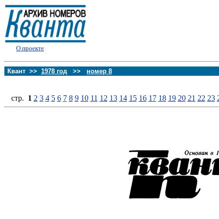
О проекте
Квант >>
1978 год
>>
номер 8
стp.
1
2
3
4
5
6
7
8
9
10
11
12
13
14
15
16
17
18
19
20
21
22
23