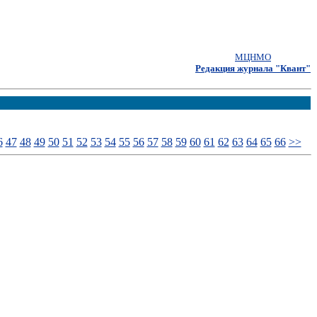
МЦНМО
Редакция журнала "Квант"
6
47
48
49
50
51
52
53
54
55
56
57
58
59
60
61
62
63
64
65
66
>>