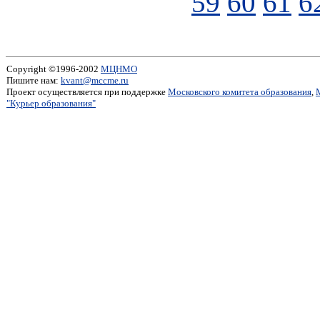
59
60
61
6
Copyright ©1996-2002
МЦНМО
Пишите нам:
kvant@mccme.ru
Проект осуществляется при поддержке
Московского комитета образования
,
"Курьер образования"