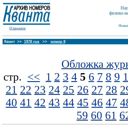
Нау
физико-м
Новы
О проекте
Квант >>
1978 год
>>
номер 8
Обложка жур
стp.
<<
1
2
3
4
5
6
7
8
9
21
22
23
24
25
26
27
28
2
40
41
42
43
44
45
46
47
4
59
60
61
6