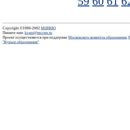
59
60
61
6
Copyright ©1996-2002
МЦНМО
Пишите нам:
kvant@mccme.ru
Проект осуществляется при поддержке
Московского комитета образования
,
"Курьер образования"