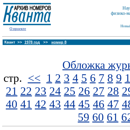
Нау
физико-м
Новы
О проекте
Квант >>
1978 год
>>
номер 8
Обложка жур
стp.
<<
1
2
3
4
5
6
7
8
9
21
22
23
24
25
26
27
28
2
40
41
42
43
44
45
46
47
4
59
60
61
6