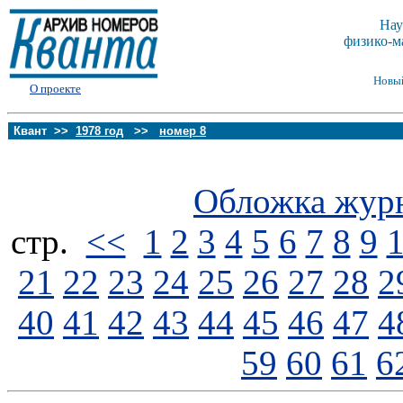
Нау
физико-м
Новы
О проекте
Квант >>
1978 год
>>
номер 8
Обложка жур
стp.
<<
1
2
3
4
5
6
7
8
9
21
22
23
24
25
26
27
28
2
40
41
42
43
44
45
46
47
4
59
60
61
6