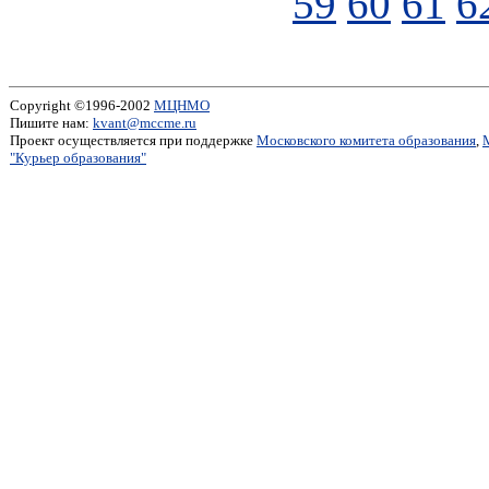
59
60
61
6
Copyright ©1996-2002
МЦНМО
Пишите нам:
kvant@mccme.ru
Проект осуществляется при поддержке
Московского комитета образования
,
"Курьер образования"