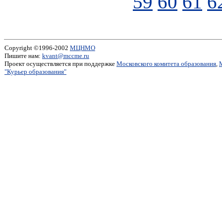
59
60
61
6
Copyright ©1996-2002
МЦНМО
Пишите нам:
kvant@mccme.ru
Проект осуществляется при поддержке
Московского комитета образования
,
"Курьер образования"