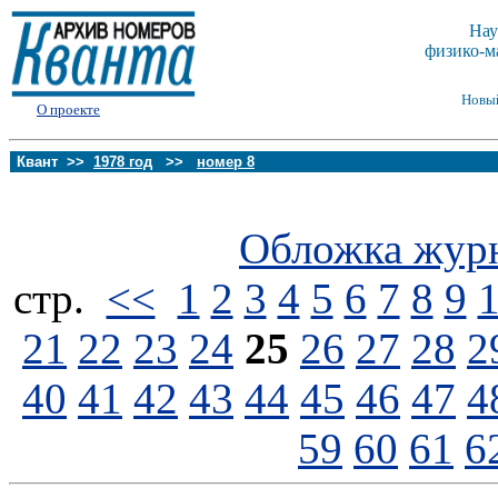
Нау
физико-м
Новы
О проекте
Квант >>
1978 год
>>
номер 8
Обложка жур
стp.
<<
1
2
3
4
5
6
7
8
9
21
22
23
24
25
26
27
28
2
40
41
42
43
44
45
46
47
4
59
60
61
6