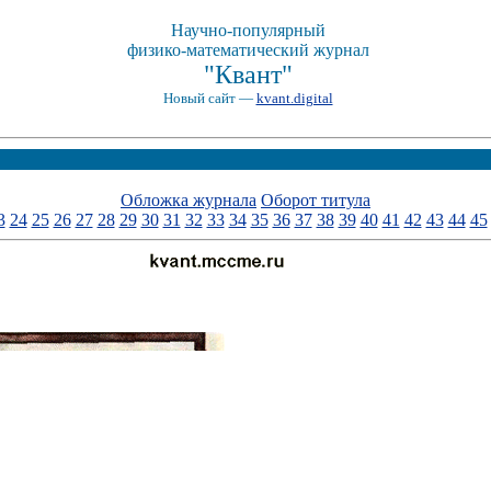
Научно-популярный
физико-математический журнал
"Квант"
Новый сайт —
kvant.digital
Обложка журнала
Оборот титула
3
24
25
26
27
28
29
30
31
32
33
34
35
36
37
38
39
40
41
42
43
44
45