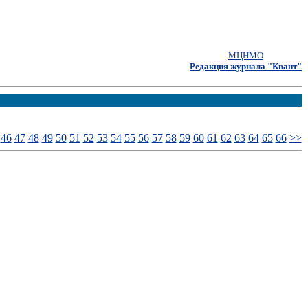
МЦНМО
Редакция журнала "Квант"
46
47
48
49
50
51
52
53
54
55
56
57
58
59
60
61
62
63
64
65
66
>>