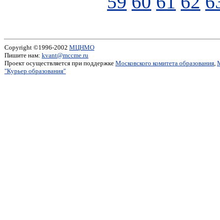
59
60
61
62
6
Copyright ©1996-2002
МЦНМО
Пишите нам:
kvant@mccme.ru
Проект осуществляется при поддержке
Московского комитета образования
,
"Курьер образования"