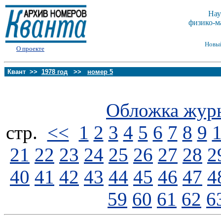
Нау
физико-м
Новы
О проекте
Квант >>
1978 год
>>
номер 5
Обложка жур
стp.
<<
1
2
3
4
5
6
7
8
9
21
22
23
24
25
26
27
28
2
40
41
42
43
44
45
46
47
4
59
60
61
62
6