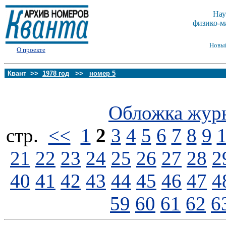
Нау
физико-м
Новы
О проекте
Квант >>
1978 год
>>
номер 5
Обложка жур
стp.
<<
1
2
3
4
5
6
7
8
9
21
22
23
24
25
26
27
28
2
40
41
42
43
44
45
46
47
4
59
60
61
62
6