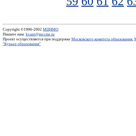
59
60
61
62
6
Copyright ©1996-2002
МЦНМО
Пишите нам:
kvant@mccme.ru
Проект осуществляется при поддержке
Московского комитета образования
,
"Курьер образования"