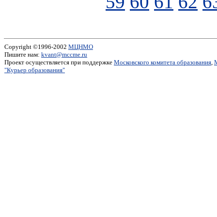
59
60
61
62
6
Copyright ©1996-2002
МЦНМО
Пишите нам:
kvant@mccme.ru
Проект осуществляется при поддержке
Московского комитета образования
,
"Курьер образования"