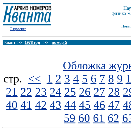
Нау
физико-м
Новы
О проекте
Квант >>
1978 год
>>
номер 5
Обложка жур
стp.
<<
1
2
3
4
5
6
7
8
9
21
22
23
24
25
26
27
28
2
40
41
42
43
44
45
46
47
4
59
60
61
62
6